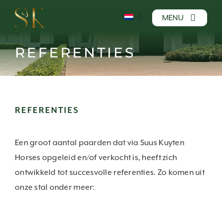
Ga
MENU
naar
inhoud
Home
REFERENTIES
Over ons
Paarden
REFERENTIES
Hengsten
Fokkerij
Een groot aantal paarden dat via Suus Kuyten
Referenties
Horses opgeleid en/of verkocht is, heeft zich
ontwikkeld tot succesvolle referenties. Zo komen uit
Partners
onze stal onder meer:
Veiling